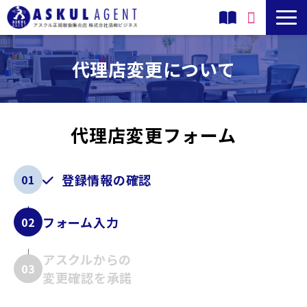
アスクルのサービス
代理店変更について
累積購入割引（旧ソロエルアリーナ）とは
代理店変更フォーム
清和ビジネスの導入・運用サポート
アスクルの商品
登録情報の確認
01
導入事例
フォーム入力
02
よくあるご質問
アスクルからの
03
変更確認を承諾